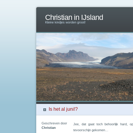
Christian in IJsland
Kleine kindjes worden groot!
Is het al juni!?
Geschreven door
Jee, dat gaat toch behoorlijk hard, o
Christian
tevoorschijn gekomen…