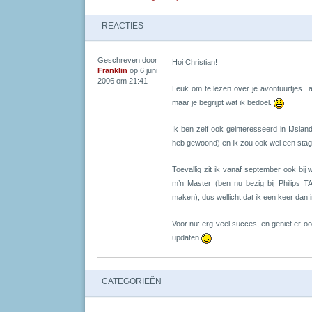
REACTIES
Geschreven door
Hoi Christian!
Franklin
op 6 juni
2006 om 21:41
Leuk om te lezen over je avontuurtjes.. 
maar je begrijpt wat ik bedoel.
Ik ben zelf ook geinteresseerd in IJsland
heb gewoond) en ik zou ook wel een stage
Toevallig zit ik vanaf september ook bij
m’n Master (ben nu bezig bij Philips TA
maken), dus wellicht dat ik een keer dan
Voor nu: erg veel succes, en geniet er oo
updaten
CATEGORIEËN