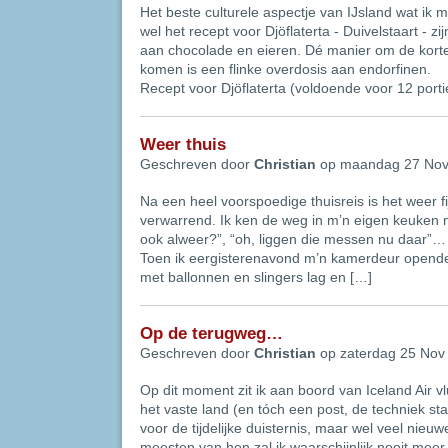
Het beste culturele aspectje van IJsland wat i
wel het recept voor Djöflaterta - Duivelstaart - z
aan chocolade en eieren. Dé manier om de kort
komen is een flinke overdosis aan endorfinen.
Recept voor Djöflaterta (voldoende voor 12 porti
Weer thuis
Geschreven door
Christian
op maandag 27 Nov
Na een heel voorspoedige thuisreis is het weer fi
verwarrend. Ik ken de weg in m’n eigen keuken ni
ook alweer?”, “oh, liggen die messen nu daar”…
Toen ik eergisterenavond m’n kamerdeur opendee
met ballonnen en slingers lag en […]
Op de terugweg…
Geschreven door
Christian
op zaterdag 25 Nov
Op dit moment zit ik aan boord van Iceland Air v
het vaste land (en tóch een post, de techniek sta
voor de tijdelijke duisternis, maar wel veel nieu
meesten van hen zal ik waarschijnlijk nooit meer 