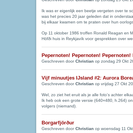
Ik was er eigenlijk een beetje vergeten over te s
was het precies 20 jaar geleden dat in ondersta
bij elkaar kwamen om te praten over hun oorlogs
Op 11 oktober 1986 troffen Ronald Reagan en Mic
Höfði huis in Reykjavík voor gesprekken over we
Pepernoten! Pepernoten! Pepernoten!
Geschreven door
Christian
op zondag 29 Okt 2
Vijf minuutjes IJsland #2: Aurora Bore
Geschreven door
Christian
op vrijdag 27 Okt 2
Wel, zo ziet het eruit als je alle foto’s achter elka
Ik heb ook een grote versie (640×480, h.264) on
volgers (niemand).
Borgarfjörður
Geschreven door
Christian
op woensdag 11 Ok