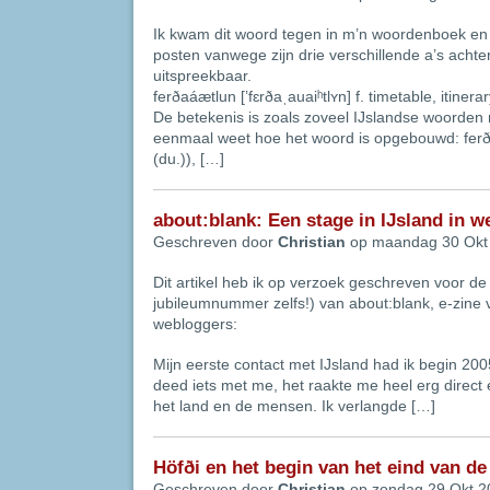
Ik kwam dit woord tegen in m’n woordenboek e
posten vanwege zijn drie verschillende a’s achter 
uitspreekbaar.
ferðaáætlun [’fɛrðaˌauaiʰtlʏn] f. timetable, itinera
De betekenis is zoals zoveel IJslandse woorden n
eenmaal weet hoe het woord is opgebouwd: ferða
(du.)), […]
about:blank: Een stage in IJsland in w
Geschreven door
Christian
op maandag 30 Okt
Dit artikel heb ik op verzoek geschreven voor d
jubileumnummer zelfs!) van about:blank, e-zine
webloggers:
Mijn eerste contact met IJsland had ik begin 20
deed iets met me, het raakte me heel erg direct 
het land en de mensen. Ik verlangde […]
Höfði en het begin van het eind van d
Geschreven door
Christian
op zondag 29 Okt 2