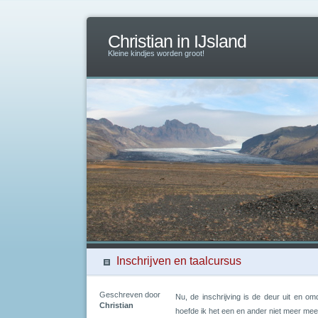
Christian in IJsland
Kleine kindjes worden groot!
Inschrijven en taalcursus
Geschreven door
Nu, de inschrijving is de deur uit en om
Christian
hoefde ik het een en ander niet meer mee 