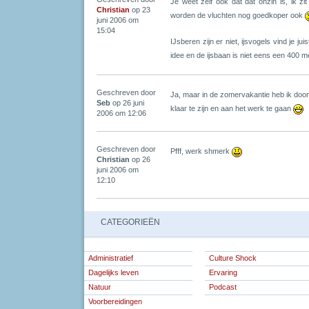
Je weet zelf ook dat dat onzin is, ik z
Christian
op 23
worden de vluchten nog goedkoper ook
juni 2006 om
15:04
IJsberen zijn er niet, ijsvogels vind je jui
idee en de ijsbaan is niet eens een 400 me
Geschreven door
Ja, maar in de zomervakantie heb ik door
Seb
op 26 juni
klaar te zijn en aan het werk te gaan
2006 om 12:06
Geschreven door
Pfff, werk shmerk
Christian
op 26
juni 2006 om
12:10
CATEGORIEËN
Administratief
Culture Shock
Dagelijks leven
Ervaring
Natuur
Podcast
Voorbereidingen