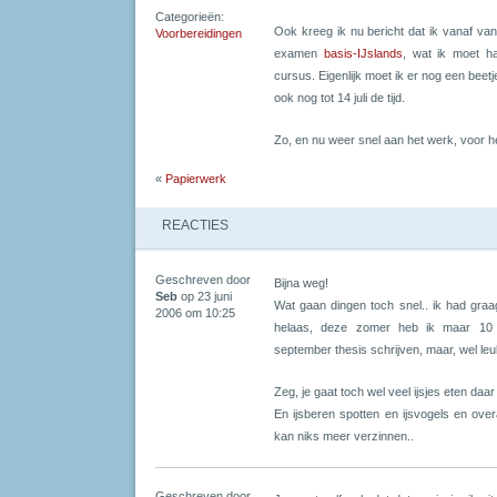
Categorieën:
Ook kreeg ik nu bericht dat ik vanaf va
Voorbereidingen
examen
basis-IJslands
, wat ik moet 
cursus. Eigenlijk moet ik er nog een beet
ook nog tot 14 juli de tijd.
Zo, en nu weer snel aan het werk, voor her
«
Papierwerk
REACTIES
Geschreven door
Bijna weg!
Seb
op 23 juni
Wat gaan dingen toch snel.. ik had gra
2006 om 10:25
helaas, deze zomer heb ik maar 10 da
september thesis schrijven, maar, wel leu
Zeg, je gaat toch wel veel ijsjes eten daa
En ijsberen spotten en ijsvogels en overa
kan niks meer verzinnen..
Geschreven door