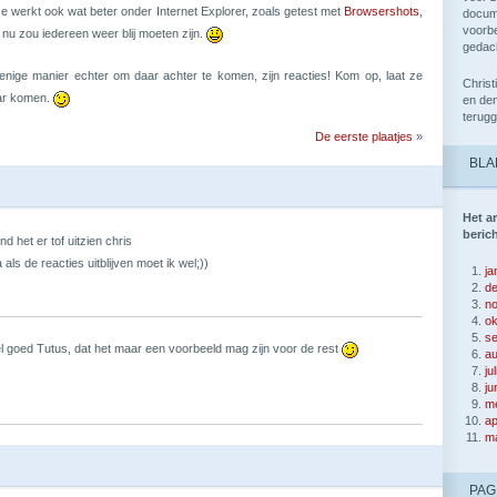
e werkt ook wat beter onder Internet Explorer, zoals getest met
Browsershots
,
docume
voorbe
 nu zou iedereen weer blij moeten zijn.
gedac
enige manier echter om daar achter te komen, zijn reacties! Kom op, laat ze
Christ
r komen.
en de
terugg
De eerste plaatjes
»
BLA
Het a
berich
ind het er tof uitzien chris
a als de reacties uitblijven moet ik wel;))
ja
d
n
ok
s
l goed Tutus, dat het maar een voorbeeld mag zijn voor de rest
a
ju
ju
me
ap
ma
PAG