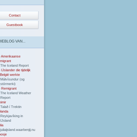
Contact
Guestbook
WEBLOG VAN...
e Amerikaanse
migrant
The Iceland Report
 IJslander die tijdelijk
 België werkte
Málvísundur (og
stórmerki)
 Remigrant
The Iceland Weather
Report
imir
Talað í Trektin
landa
Reykjavíking in
IJsland
lia
juliaijsland.waarbenjij.nu
osje