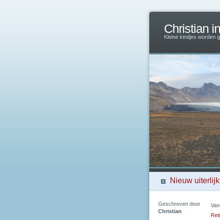
Christian i
Kleine kindjes worden g
Nieuw uiterlijk
Geschreven door
Van
Christian
Ret