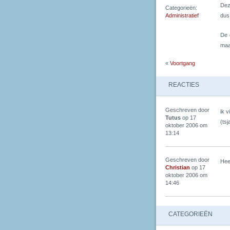
Dez
Categorieën:
Administratief
dus
De 
maa
«
Voortgang
REACTIES
Geschreven door
ik v
Tutus
op 17
(tsj
oktober 2006 om
13:14
Geschreven door
Hee
Christian
op 17
oktober 2006 om
14:46
CATEGORIEËN