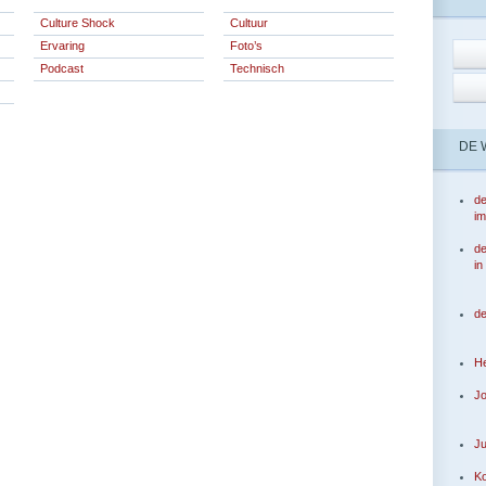
Culture Shock
Cultuur
Ervaring
Foto’s
Podcast
Technisch
DE 
d
im
de
in
de
He
Jo
Ju
Ko