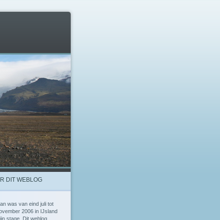
R DIT WEBLOG
ian was van eind juli tot
ovember 2006 in IJsland
ijn stage. Dit weblog