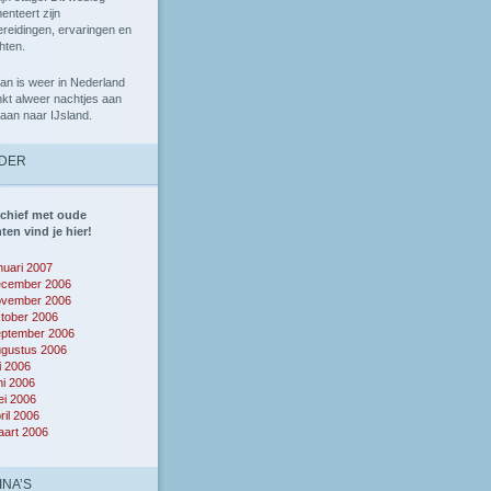
nteert zijn
reidingen, ervaringen en
hten.
ian is weer in Nederland
nkt alweer
nachtjes aan
aan naar IJsland.
DER
rchief met oude
ten vind je hier!
nuari 2007
ecember 2006
ovember 2006
tober 2006
eptember 2006
ugustus 2006
li 2006
ni 2006
i 2006
ril 2006
art 2006
INA’S