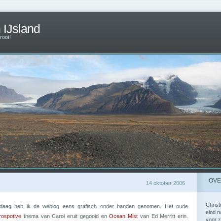
n IJsland
root!
OVE
14 oktober 2006
Christ
daag heb ik de weblog eens grafisch onder handen genomen. Het oude
eind n
rospotive
thema van Carol eruit gegooid en
Ocean Mist
van Ed Merritt erin.
voor z