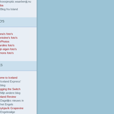
koosjespitz.waarbenjij.nu
uba
Blog fra Island
O'S
na's foto's
ristine's foto's
ePhotos
rolins foto's
jn eigen foto's
mons foto's
KS
me to Iceland
Iceland Express'
blog
gging the Switch
Mijn andere blog
eland Review
Dagelijks nieuws in
het Engels
ykjavík Grapevine
Engelstalige