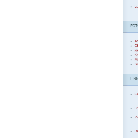
L
FOT
An
Ch
jo
Ka
Mi
Si
LIN
Co
Lo
Ic
Re