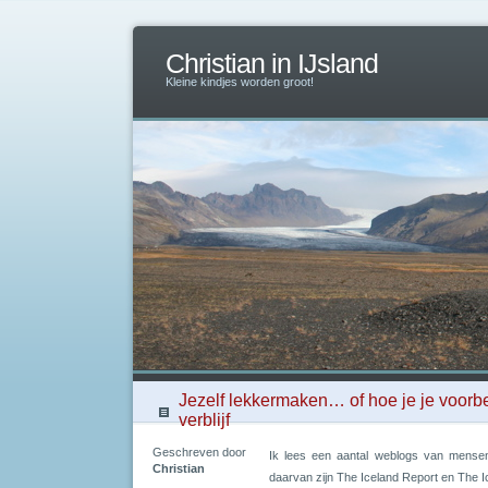
Christian in IJsland
Kleine kindjes worden groot!
Jezelf lekkermaken… of hoe je je voorbe
verblijf
Geschreven door
Ik lees een aantal weblogs van mensen
Christian
daarvan zijn The Iceland Report en The 