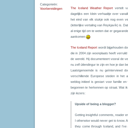
Categorieën:
The Iceland Weather Report
vertelt v
Voorbereidingen
dagelijks een klein verhaaltje over van
het eind van elk stukje ook nog even v
(letterlijke vertaling van Reykjavík) is. Da
al enige tijd om te weten dat er gegaran
aankomen
The Iceland Report
wordt bijgehouden doo
die in 2004 zijn woonplaats heeft verruil
de wereld. Hij documenteert vooral de ver
nu zelf útlendingur te zijn en hoe je dan 
Laatstgenoemde is nu geïnterviewd d
verschillende Europese steden in het al
weblog initieel is gestart voor familie 
begonnen te herkennen op straat. Wat ik
zijn lezers:
Upside of being a blogger?
Getting insightful comments, reader e
I otherwise would never get to know. At
they come through Iceland, and I’ve 