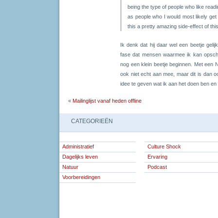
being the type of people who like readi
as people who I would most likely get a
this a pretty amazing side-effect of t
Ik denk dat hij daar wel een beetje gelijk
fase dat mensen waarmee ik kan opsch
nog een klein beetje beginnen. Met een Ne
ook niet echt aan mee, maar dit is dan o
idee te geven wat ik aan het doen ben en n
«
Mailinglijst vanaf heden offline
CATEGORIEËN
Administratief
Culture Shock
Dagelijks leven
Ervaring
Natuur
Podcast
Voorbereidingen