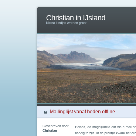
Christian in IJsland
Kleine kindjes worden groot!
Mailinglijst vanaf heden offline
Geschreven door
Helaas, de mogelijkheid om via e-mail de
Christian
handig te zijn. In de praktijk kwam het er