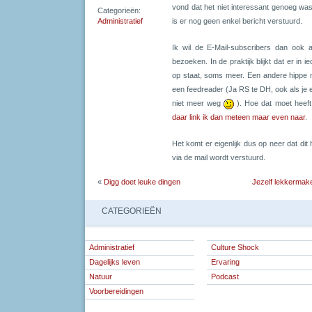
vond dat het niet interessant genoeg was
Categorieën:
Administratief
is er nog geen enkel bericht verstuurd.
Ik wil de E-Mail-subscribers dan ook 
bezoeken. In de praktijk blijkt dat er in
op staat, soms meer. Een andere hippe 
een feedreader (Ja RS te DH, ook als je er 
niet meer weg
). Hoe dat moet heeft
daar link ik dan meteen maar even naar
.
Het komt er eigenlijk dus op neer dat dit 
via de mail wordt verstuurd.
«
Digg doet leuke dingen
Jezelf lekkermaken
CATEGORIEËN
Administratief
Culture Shock
Dagelijks leven
Ervaring
Natuur
Podcast
Voorbereidingen